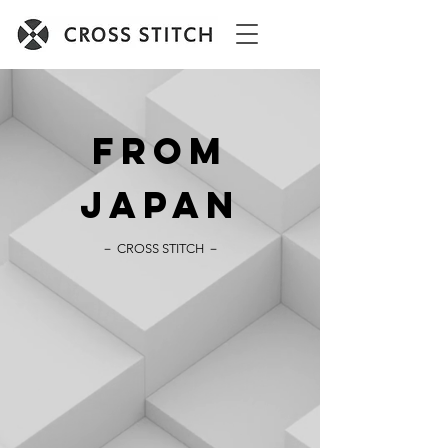
FROM
JAPAN
－ CROSS STITCH －