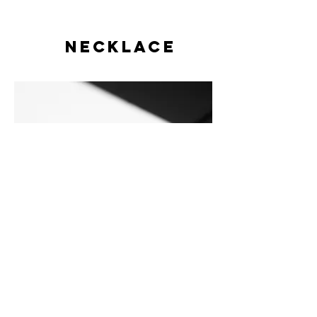
necklace
［MATERIAL］

18K YG

18K PG
